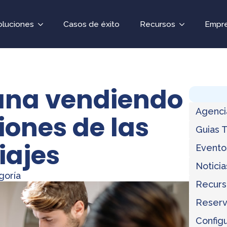
oluciones
Casos de éxito
Recursos
Empr
ana vendiendo
Agenci
iones de las
Guias 
iajes
Evento
Noticia
goría
Recurs
Reserv
Configu