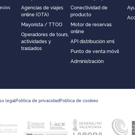
Agencias de viajes
Conectividad de
Ay
ecios
online (OTA)
producto
Acc
Mayorista / TTOO
Motor de reservas
online
Operadores de tours,
actividades y
API distribución xml
traslados
Punto de venta móvil
Administración
so legal
Politica de privacidad
Politica de cookies