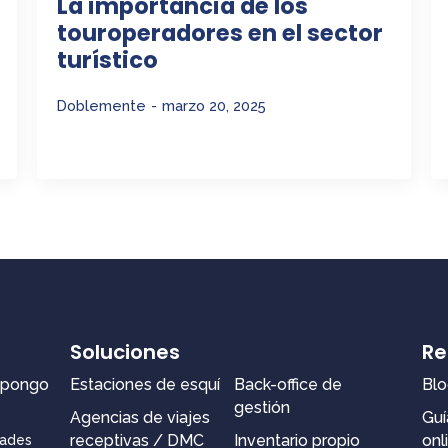
La importancia de los
touroperadores en el sector
turístico
Doblemente
marzo 20, 2025
Soluciones
Re
spongo
Estaciones de esquí
Back-office de
Blo
gestión
Agencias de viajes
Guí
receptivas / DMC
Inventario propio
onl
dades