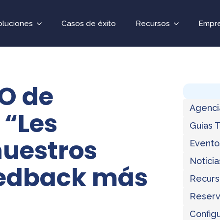
oluciones
Casos de éxito
Recursos
Empr
EO de
Agenci
 “Les
Guias 
nuestros
Evento
Noticia
eedback más
Recurs
Reserv
Configu