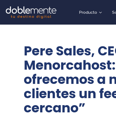
Producto
S
Pere Sales, C
Menorcahost:
ofrecemos a 
clientes un f
cercano”