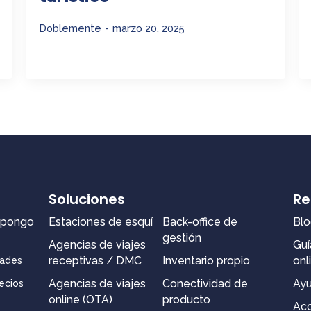
Doblemente
marzo 20, 2025
Soluciones
Re
spongo
Estaciones de esquí
Back-office de
Blo
gestión
Agencias de viajes
Guí
receptivas / DMC
Inventario propio
onl
dades
Agencias de viajes
Conectividad de
Ay
ecios
online (OTA)
producto
Acc