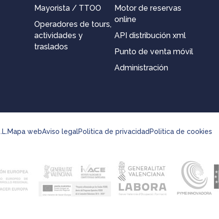
Mayorista / TTOO
Motor de reservas
online
Operadores de tours,
actividades y
API distribución xml
traslados
Punto de venta móvil
Administración
.L.
Mapa web
Aviso legal
Politica de privacidad
Politica de cookies