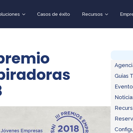
oluciones
Casos de éxito
Recursos
Empr
premio
Agenci
piradoras
Guias 
8
Evento
Noticia
Recurs
Reserv
Configu