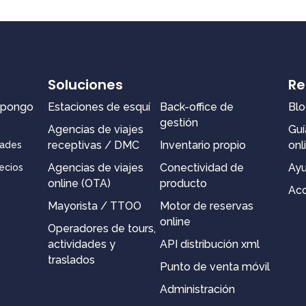
Soluciones
Re
spongo
Estaciones de esquí
Back-office de
Blo
gestión
Agencias de viajes
Guí
receptivas / DMC
Inventario propio
onl
dades
Agencias de viajes
Conectividad de
Ay
ecios
online (OTA)
producto
Acc
Mayorista / TTOO
Motor de reservas
online
Operadores de tours,
actividades y
API distribución xml
traslados
Punto de venta móvil
Administración